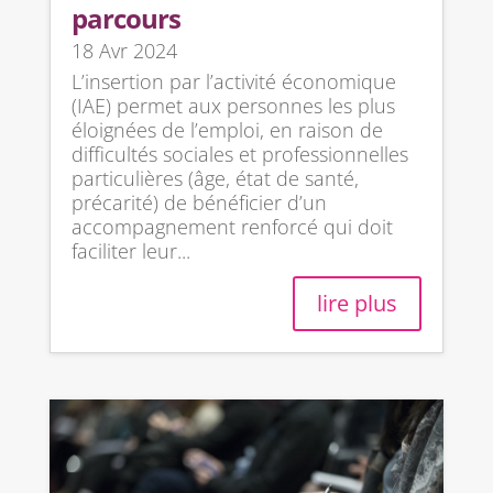
parcours
18 Avr 2024
L’insertion par l’activité économique
(IAE) permet aux personnes les plus
éloignées de l’emploi, en raison de
difficultés sociales et professionnelles
particulières (âge, état de santé,
précarité) de bénéficier d’un
accompagnement renforcé qui doit
faciliter leur...
lire plus