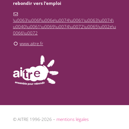
rebondir vers l’emploi
\u0063\u006f\u006e\u0074\u0061\u0063\u0074\
u0040\u0061\u0069\u0074\u0072\u0065\u002e\u
0066\u0072
www.aitre.fr
© AITRE 1996-2026 –
mentions légales