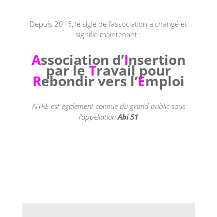
Depuis 2016, le sigle de l’association a changé et
signifie maintenant :
A
ssociation d’
I
nsertion
par le
T
ravail pour
R
ebondir vers l’
E
mploi
AITRE est également connue du grand public sous
l’appellation
Abi 51