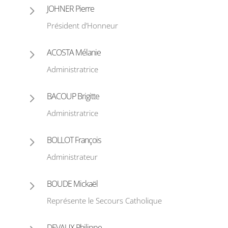
5
JOHNER Pierre
Président d’Honneur
5
ACOSTA Mélanie
Administratrice
5
BACOUP Brigitte
Administratrice
5
BOLLOT François
Administrateur
5
BOUDE Mickaël
Représente le Secours Catholique
DEVAUX Philippe