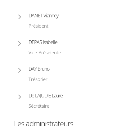
5
DANET Vianney
Président
5
DEPAS Isabelle
Vice-Présidente
5
DAY Bruno
Trésorier
5
De LAJUDIE Laure
Sécrétaire
Les administrateurs