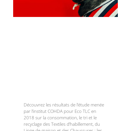
Découvrez les résultats de l’étude menée
par l’institut COHDA pour Eco TLC en
2018 sur la consommation, le tri et le
recyclage des Textiles d’habillement, du
Linge de maison et des Chaussures : les