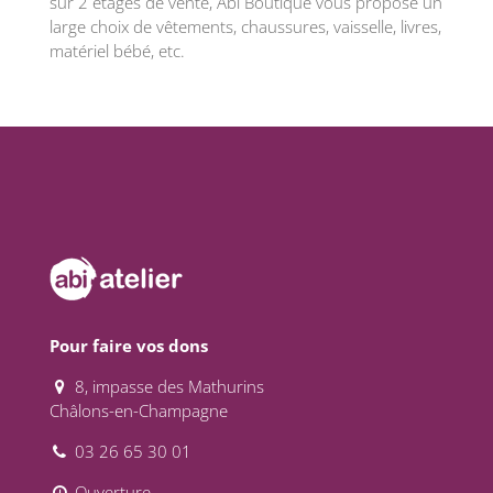
sur 2 étages de vente, Abi Boutique vous propose un
large choix de vêtements, chaussures, vaisselle, livres,
matériel bébé, etc.
Pour faire vos dons
8, impasse des Mathurins
Châlons-en-Champagne
03 26 65 30 01
Ouverture