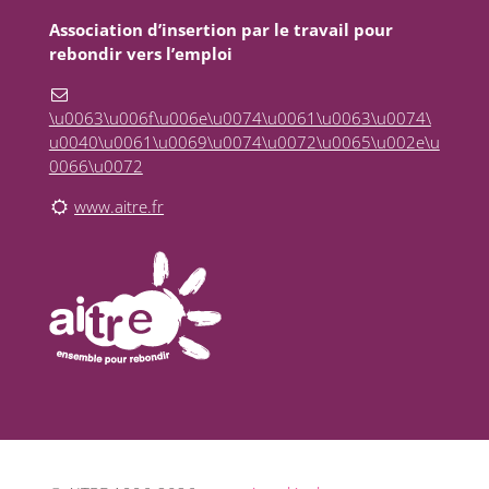
Association d’insertion par le travail pour
rebondir vers l’emploi
\u0063\u006f\u006e\u0074\u0061\u0063\u0074\
u0040\u0061\u0069\u0074\u0072\u0065\u002e\u
0066\u0072
www.aitre.fr