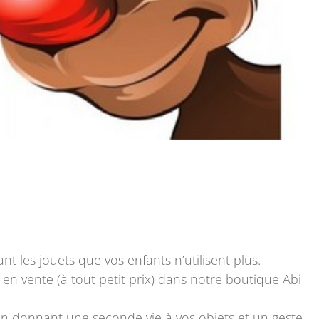
nt les jouets que vos enfants n’utilisent plus.
en vente (à tout petit prix) dans notre boutique Abi
 en donnant une seconde vie à vos objets et un geste