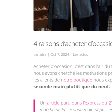
4 raisons d’acheter d’occasi
par
aitre
|
Oct 7, 2024
|
Les actus
Acheter d’occasion, c’est dans l’air 
nous avons cherché les motivations p
les clients de
notre boutique
nous exp
seconde main plutôt que du neuf.
Un
article paru dans l’express du 
marché de la seconde main dépassera,