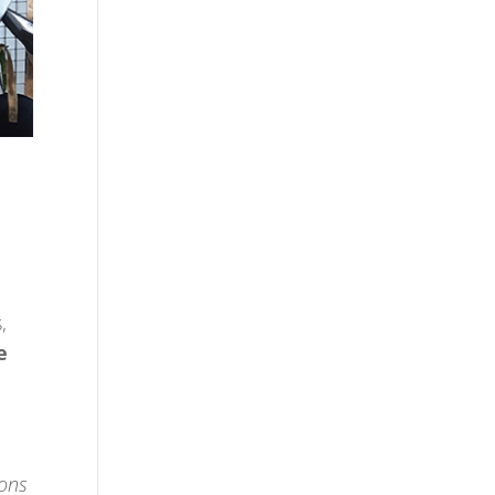
,
e
sons