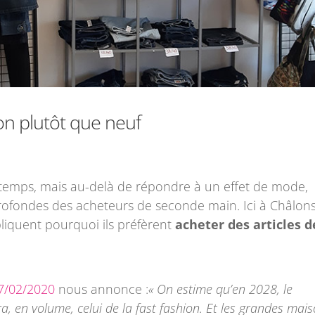
on plutôt que neuf
du temps, mais au-delà de répondre à un effet de mode,
rofondes des acheteurs de seconde main. Ici à Châlons
liquent pourquoi ils préfèrent
acheter des articles d
27/02/2020
nous annonce :
« On estime qu’en 2028, le
 en volume, celui de la fast fashion. Et les grandes mai