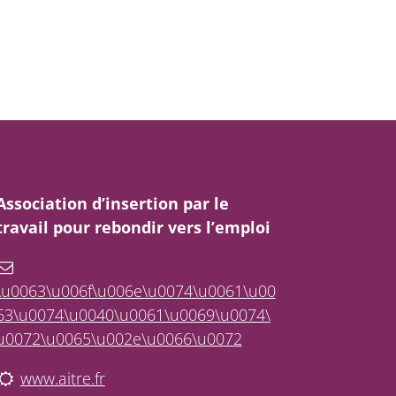
Association d’insertion par le
travail pour rebondir vers l’emploi
\u0063\u006f\u006e\u0074\u0061\u00
63\u0074\u0040\u0061\u0069\u0074\
u0072\u0065\u002e\u0066\u0072
www.aitre.fr